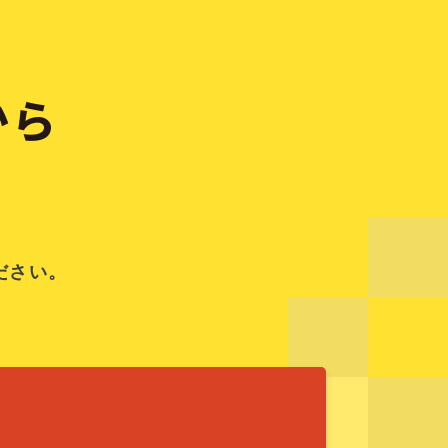
から
ださい。